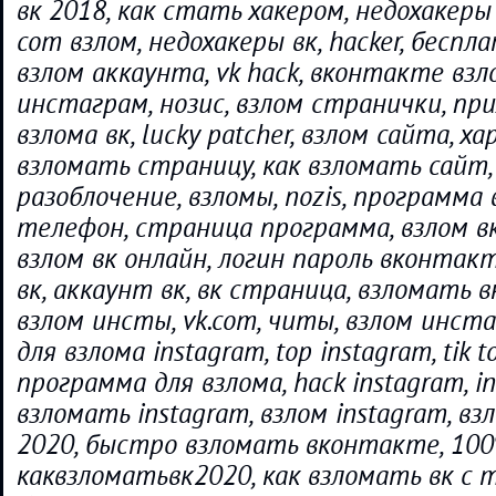
вк 2018, как стать хакером, недохакеры 
com взлом, недохакеры вк, hacker, беспла
взлом аккаунта, vk hack, вконтакте взл
инстаграм, нозис, взлом странички, пр
взлома вк, lucky patcher, взлом сайта, ха
взломать страницу, как взломать сайт,
разоблочение, взломы, nozis, программа
телефон, страница программа, взлом вк
взлом вк онлайн, логин пароль вконтакт
вк, аккаунт вк, вк страница, взломать 
взлом инсты, vk.com, читы, взлом инст
для взлома instagram, top instagram, tik to
программа для взлома, hack instagram, in
взломать instagram, взлом instagram, в
2020, быстро взломать вконтакте, 100%
каквзломатьвк2020, как взломать вк с 