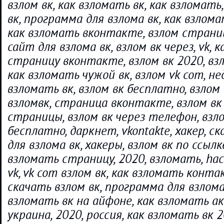
взлом вк, как взломать вк, как взломать,
вк, программа для взлома вк, как взлом
как взломать вконтакте, взлом страни
сайт для взлома вк, взлом вк через, vk, 
страницу вконтакте, взлом вк 2020, вз
как взломать чужой вк, взлом vk com, не
взломать вк, взлом вк бесплатно, взлом
взломвк, страница вконтакте, взлом вк
страницы, взлом вк через телефон, взл
бесплатно, даркнет, vkontakte, хакер, 
для взлома вк, хакеры, взлом вк по ссылке
взломать страницу, 2020, взломать, hac
vk, vk com взлом вк, как взломать контак
скачать взлом вк, программа для взлом
взломать вк на айфоне, как взломать а
украина, 2020, россия, как взломать вк 2