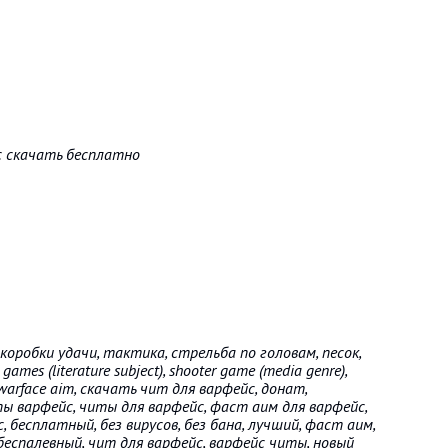
с скачать бесплатно
ы, коробки удачи, тактика, стрельба по головам, песок,
 games (literature subject), shooter game (media genre),
arface aim, скачать чит для варфейс, донат,
пы варфейс, читы для варфейс, фаст аим для варфейс,
, бесплатный, без вирусов, без бана, лучший, фаст аим,
 беспалевный, чит для варфейс, варфейс читы, новый