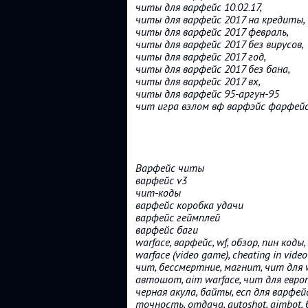
читы для варфейс 10.02.17,
читы для варфейс 2017 на кредиты,
читы для варфейс 2017 февраль,
читы для варфейс 2017 без вирусов,
читы для варфейс 2017 год,
читы для варфейс 2017 без бана,
читы для варфейс 2017 вх,
читы для варфейс 95-аргун-95
чит игра взлом вф варфэйс фарфей
Варфейс читы
варфейс v3
чит-коды
варфейс коробка удачи
варфейс геймплей
варфейс баги
warface, варфейс, wf, обзор, пин код
warface (video game), cheating in video
чит, бессмертние, магнит, чит для w
автошот, aim warface, чит для евро
черная акула, байты, есп для варфейс
точность, отдача, autoshot, aimbot,