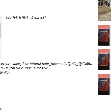
СКАЧАТЬ ЧИТ - /redirect?
vent=video_description&redir_token=o2aQz6l1_QjZX6Rb-
2ODEyNjE0&v=8XkFB1RZdcw
ИРУСА
,