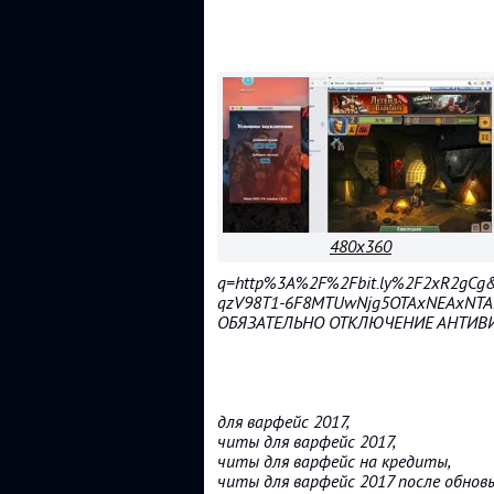
480x360
q=http%3A%2F%2Fbit.ly%2F2xR2gCg&e
qzV98T1-6F8MTUwNjg5OTAxNEAxNTA
ОБЯЗАТЕЛЬНО ОТКЛЮЧЕНИЕ АНТИВ
для варфейс 2017,
читы для варфейс 2017,
читы для варфейс на кредиты,
читы для варфейс 2017 после обновы