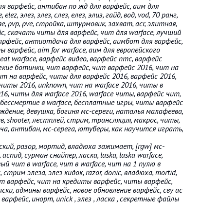
ля варфейс, антибан по жд для варфейс, аим для
elez, элез, злез, слез, елез, элиз, гайд, вод, vod, 70 ранг,
, pvp, pve, стройка, штурмовик, захват, acr, элитная,
с, скачать читы для варфейс, чит для warface, лучший
арфейс, антиотдача для варфейс, аимбот для варфейс,
варфейс, aim for warface, аим для европейского
heat warface, варфейс видео, варфейс птс, варфейс
гкие ботинки, чит варфейс, чит варфейс 2016, чит на
ит на варфейс, читы для варфейс 2016, варфейс 2016,
читы 2016, unknown, чит на warface 2016, читы в
6, читы для warface 2016, warface читы, варфейс чит,
бессмертие в warface, бесплатные игры, читы варфейс
ждение, девушка, богиня мс-сереги, наталья малафеева,
в, shooter, лестплей, стрим, трансляция, макрос, читы,
ча, антибан, мс-серега, ютуберы, как научится играть,
ий, разор, мортид, владюха зажимает, [rgw] мс-
спид, сурман снайпер, ласка, laska, laska warface,
ый чит в warface, чит в warface, чит на 1 пулю в
стрим элеза, элез кидок, razor, donic, владюха, mortid,
чит варфейс, чит на кредиты варфейс, читы варфейс,
ски, админы варфейс, новое обновление варфейс, сву ас
варфейс, инорт, unick , элез , ласка , секретные файлы