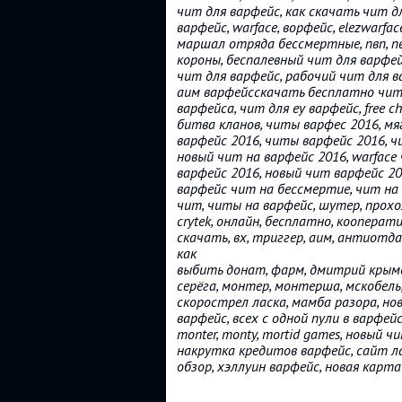
чит для варфейс, как скачать чит д
варфейс, warface, ворфейс, elezwarface, 
маршал отряда бессмертные, пвп, пве
короны, беспалевный чит для варфей
чит для варфейс, рабочий чит для в
аим варфейсскачать бесплатно читы 
варфейса, чит для еу варфейс, free c
битва кланов, читы варфес 2016, мя
варфейс 2016, читы варфейс 2016, ч
новый чит на варфейс 2016, warface 
варфейс 2016, новый чит варфейс 201
варфейс чит на бессмертие, чит на 
чит, читы на варфейс, шутер, прохо
crytek, онлайн, бесплатно, кооперати
скачать, вх, триггер, аим, антиотда
как
выбить донат, фарм, дмитрий крымск
серёга, монтер, монтерша, мскобель, а
скорострел ласка, мамба разора, нов
варфейс, всех с одной пули в варфейс, 
monter, monty, mortid games, новый 
накрутка кредитов варфейс, сайт ла
обзор, хэллуин варфейс, новая карта 