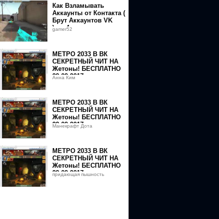
Как Взламывать
Аккаунты от Контакта (
Брут Аккаунтов VK
).mp4
gamer52
МЕТРО 2033 В ВК
СЕКРЕТНЫЙ ЧИТ НА
Жетоны! БЕСПЛАТНО
29 09 2017
Анна Ким
МЕТРО 2033 В ВК
СЕКРЕТНЫЙ ЧИТ НА
Жетоны! БЕСПЛАТНО
29 09 2017
Манекрафт Дота
МЕТРО 2033 В ВК
СЕКРЕТНЫЙ ЧИТ НА
Жетоны! БЕСПЛАТНО
29 09 2017
придающая пышность