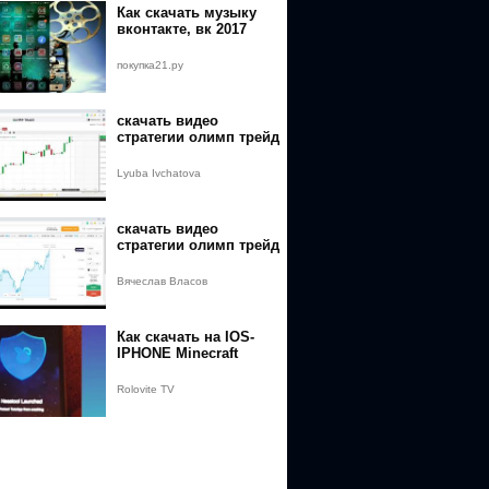
Как скачать музыку
вконтакте, вк 2017
покупка21.ру
скачать видео
стратегии олимп трейд
Lyuba Ivchatova
скачать видео
стратегии олимп трейд
p%3A%2F%2Folymptrayde.ru&event=video_description
Вячеслав Власов
Как скачать на IOS-
IPHONE Minecraft
Rolovite TV