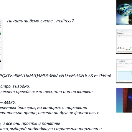
Начать на демо счете - /redirect?
gPQXYEeJ8MTUxMTQ4MDk3NkAxNTExMzk0NTc2&v=4FMmW6iOysI&q=htt
стро, выгодно.
влекает прежде всего тем, что она позволяет
— легко.
веренных брокеров, на которых я торговала.
начительно проще, нежели на других финансовых
, и все они просты и понятны.
лики, выбирай подходящую стратегию торговли и