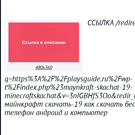
ССЫЛКА /redire
480x360
q=https%3A%2F%2Fplaysguide.ru%2Fwp-
t%2Findex.php%23maynkraft-skachat-19-
minecraftskachat&v=3nIGBHfS3Oo&redi
майнкрафт скачать-19 как скачать бе
телефон андроид и компьютер