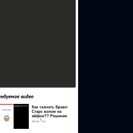
ндуемое видео
Как скачать Бравл
Старс взлом на
айфон?? Решение
есть!
Mosik Tort