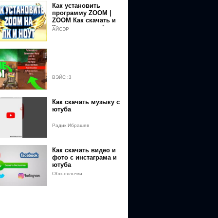
Как установить
программу ZOOM |
ZOOM Как скачать и
Как установить |
АЙСЭР
Установка Zoom на
смартфон.
ВЭЙС :3
Как скачать музыку с
ютуба
Радик Ибрашев
Как скачать видео и
фото с инстаграма и
ютуба
Обяснялочки