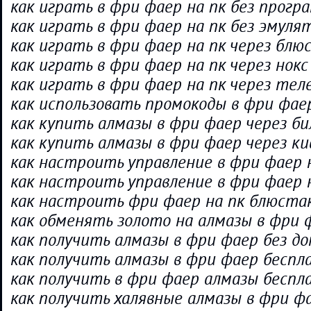
как играть в фри фаер на пк без прогр
как играть в фри фаер на пк без эмуля
как играть в фри фаер на пк через блю
как играть в фри фаер на пк через нокс
как играть в фри фаер на пк через тел
как использовать промокоды в фри фае
как купить алмазы в фри фаер через б
как купить алмазы в фри фаер через ки
как настроить управление в фри фаер н
как настроить управление в фри фаер 
как настроить фри фаер на пк блюстак
как обменять золото на алмазы в фри 
как получить алмазы в фри фаер без д
как получить алмазы в фри фаер беспл
как получить в фри фаер алмазы беспл
как получить халявные алмазы в фри ф