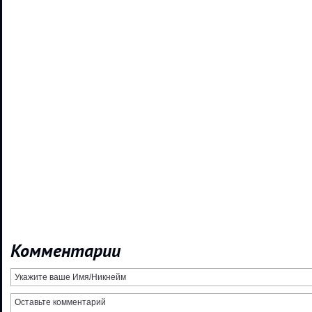
Комментарии