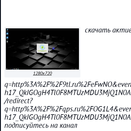
скачать актив
1280x720
q=http%3A%2F%2F9tl.ru%2FeFwNO&event=
h17_QkIGOgH4Tl0F8MTUzMDU3MjQ1N
/redirect?
q=http%3A%2F%2Fqps.ru%2FOG1L4&event=
h17_QkIGOgH4Tl0F8MTUzMDU3MjQ1N
подписуйтесь на канал