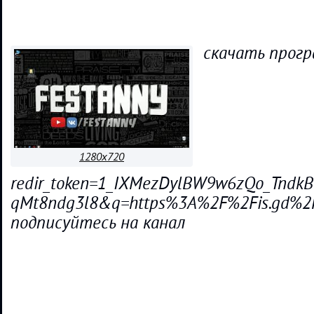
скачать програ
1280x720
redir_token=1_IXMezDylBW9w6zQo_Tndk
qMt8ndg3l8&q=https%3A%2F%2Fis.gd%2
подписуйтесь на канал